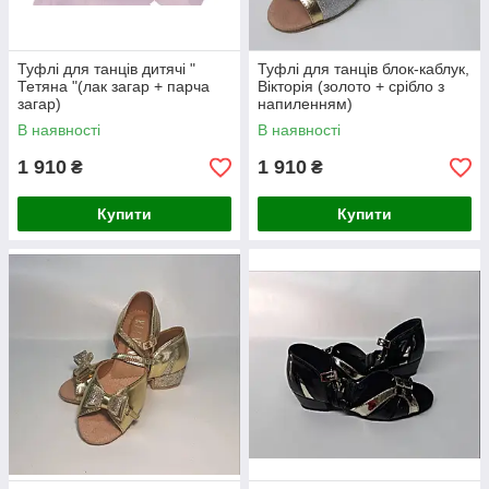
Туфлі для танців дитячі "
Туфлі для танців блок-каблук,
Тетяна "(лак загар + парча
Вікторія (золото + срібло з
загар)
напиленням)
В наявності
В наявності
1 910
1 910
₴
₴
Купити
Купити