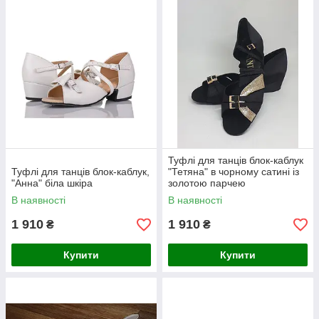
Туфлі для танців блок-каблук
Туфлі для танців блок-каблук,
"Тетяна" в чорному сатині із
"Анна" біла шкіра
золотою парчею
В наявності
В наявності
1 910
1 910
₴
₴
Купити
Купити