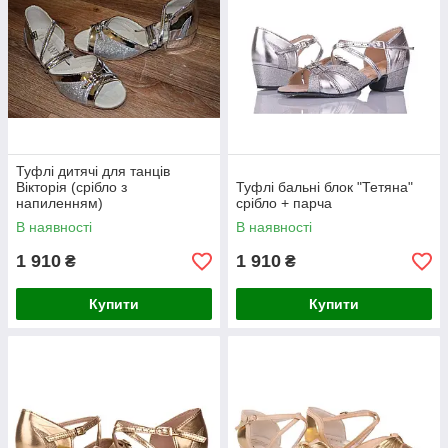
Туфлі дитячі для танців
Вікторія (срібло з
Туфлі бальні блок "Тетяна"
напиленням)
срібло + парча
В наявності
В наявності
1 910
1 910
₴
₴
Купити
Купити