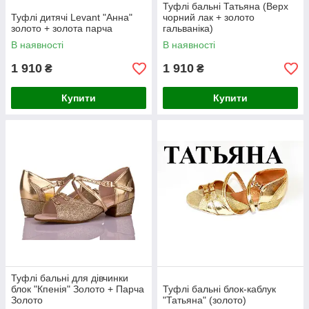
Туфлі бальні Татьяна (Верх
Туфлі дитячі Levant "Анна"
чорний лак + золото
золото + золота парча
гальваніка)
В наявності
В наявності
1 910
1 910
₴
₴
Купити
Купити
Туфлі бальні для дівчинки
блок "Кпенія" Золото + Парча
Туфлі бальні блок-каблук
Золото
"Татьяна" (золото)