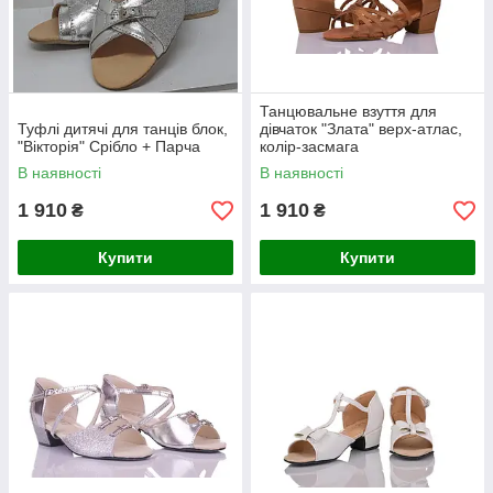
Танцювальне взуття для
Туфлі дитячі для танців блок,
дівчаток "Злата" верх-атлас,
"Вікторія" Срібло + Парча
колір-засмага
В наявності
В наявності
1 910
1 910
₴
₴
Купити
Купити