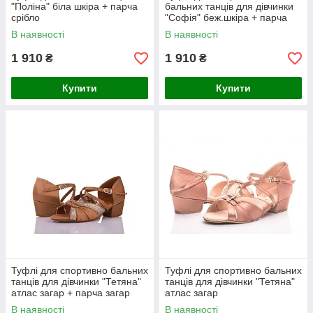
"Поліна" біла шкіра + парча
бальних танців для дівчинки
срібло
"Софія" беж.шкіра + парча
золото
В наявності
В наявності
1 910
1 910
₴
₴
Купити
Купити
Туфлі для спортивно бальних
Туфлі для спортивно бальних
танців для дівчинки "Тетяна"
танців для дівчинки "Тетяна"
атлас загар + парча загар
атлас загар
В наявності
В наявності