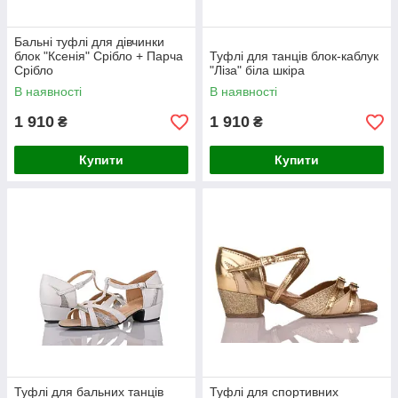
Бальні туфлі для дівчинки
блок "Ксенія" Срібло + Парча
Туфлі для танців блок-каблук
Срібло
"Ліза" біла шкіра
В наявності
В наявності
1 910
1 910
₴
₴
Купити
Купити
Туфлі для бальних танців
Туфлі для спортивних