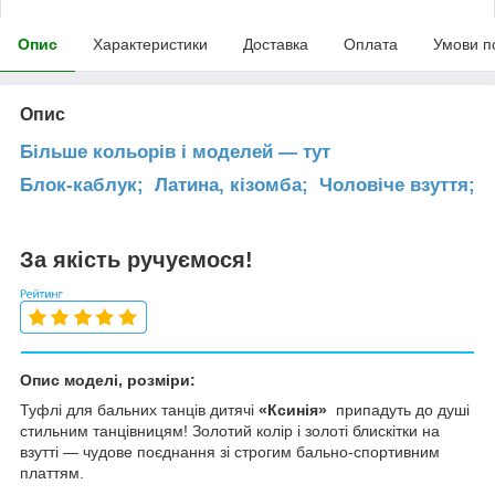
Опис
Характеристики
Доставка
Оплата
Умови п
Опис
Більше кольорів і моделей — тут
Блок-каблук;
Латина, кізомба;
Чоловіче взуття;
За якість ручуємося!
Опис моделі, розміри:
Туфлі для бальних танців дитячі
«Ксинія»
припадуть до душі
стильним танцівницям! Золотий колір і золоті блискітки на
взутті — чудове поєднання зі строгим бально-спортивним
платтям.