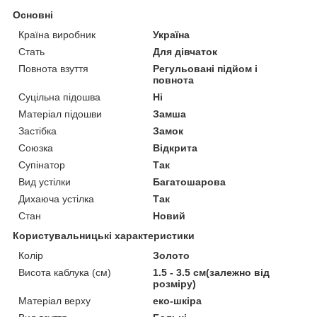
Основні
Країна виробник
Україна
Стать
Для дівчаток
Повнота взуття
Регульовані підйом і
повнота
Суцільна підошва
Ні
Матеріал підошви
Замша
Застібка
Замок
Союзка
Відкрита
Супінатор
Так
Вид устілки
Багатошарова
Дихаюча устілка
Так
Стан
Новий
Користувальницькі характеристики
Колір
Золото
Висота каблука (см)
1.5 - 3.5 см(залежно від
розміру)
Матеріал верху
еко-шкіра