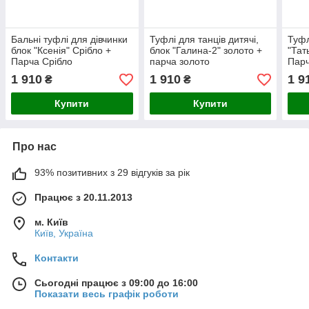
Бальні туфлі для дівчинки
Туфлі для танців дитячі,
Туфл
блок "Ксенія" Срібло +
блок "Галина-2" золото +
"Тат
Парча Срібло
парча золото
Парч
1 910
1 910
1 9
₴
₴
Купити
Купити
Про нас
93% позитивних з 29 відгуків за рік
Працює з 20.11.2013
м. Київ
Київ, Україна
Контакти
Сьогодні працює з 09:00 до 16:00
Показати весь графік роботи