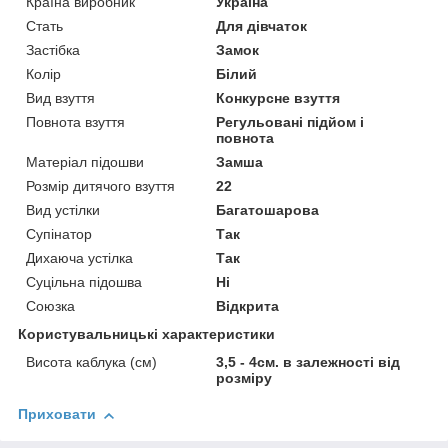
Країна виробник
Україна
Стать
Для дівчаток
Застібка
Замок
Колір
Білий
Вид взуття
Конкурсне взуття
Повнота взуття
Регульовані підйом і
повнота
Матеріал підошви
Замша
Розмір дитячого взуття
22
Вид устілки
Багатошарова
Супінатор
Так
Дихаюча устілка
Так
Суцільна підошва
Ні
Союзка
Відкрита
Користувальницькі характеристики
Висота каблука (см)
3,5 - 4см. в залежності від
розміру
Приховати