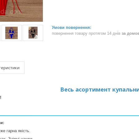
повернення товару протягом 14 днів
за домо
теристики
Весь асортимент купальни
!
и:
же гарна якість.
ках. Знімні чашки.