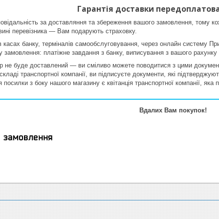
Гарантія доставки передоплатова
овідальність за доставляння та збереження вашого замовлення, тому ко
вині перевізника — Вам подарують страховку.
в касах банку, терміналів самообслуговування, через онлайн систему Пр
 замовлення: платіжне завдання з банку, виписування з вашого рахунку
 не буде доставлений — ви сміливо можете поводитися з цими документа
кладі транспортної компанії, ви підписуєте документи, які підтверджую
 посилки з боку нашого магазину є квітанція транспортної компанії, яка
Вдалих Вам покупок!
я замовлення