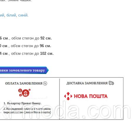
ий
,
білий
,
синій
.
6 см
., об'єм стегон до
92 см.
0 см
., об'єм стегон до
96 см.
4 см
., об'єм стегон до
102 см.