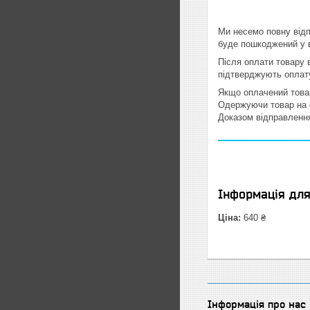
Ми несемо повну відп
буде пошкоджений у 
Після оплати товару 
підтверджують оплату
Якщо оплачений товар
Одержуючи товар на с
Доказом відправлення
Інформація дл
Ціна:
640 ₴
Інформація про нас