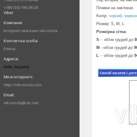
+380 (50) 194-38-28
Плавки на зав'язках.
Viber
Колір:
чорний
,
червон
Розмір: S, M, L
Інтернет-магазин viki-moda
Розмірна сітка:
S
- об'єм грудей до
8
M
- об'єм грудей до
9
Елена
L
- об'єм грудей до
9
Київ, Україна
http://viki-moda.com
viki-moda@ukr.net