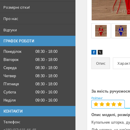
Розмірні сітки!
Про нас
Відгуки
ГРАФІК РОБОТИ
Понеділок
08:30
18:00
Вівторок
08:30
18:00
Опис
Харак
Середа
08:30
18:00
Четвер
08:30
18:00
Пʼятниця
08:30
18:00
За якість ручуємося
Субота
09:00
16:00
Неділя
09:00
16:00
КОНТАКТИ
Опис моделі, розмір
Купальник шторка, ду
+380 (97) 615-66-48
Ліф шторка, на зав'яз