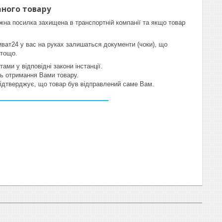
ного товару
жна посилка захищена в транспортній компанії та якщо товар
иват24 у вас на руках залишаться документи (чоки), що
 тощо.
ми у відповідні закони інстанції.
ть отримання Вами товару.
 підтверджує, що товар був відправлений саме Вам.