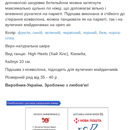
допомогою шнурівки ботильйони можна затягнути
максимально щільно по ніжці, що допомагає вільно і
впевнено рухатися на паркеті. Підошва виконана зі стійкого до
стирання кожволона, можна танцювати як на паркеті, так і на
вуличних майданчиках на open air.
Колір:
фуксія
,
синій
,
зелений
,
червоний
,
чорний
,
беж
,
чорна-
сітка.
Верх-натуральна шкіра
Вид танцю: High Heels (Хай Хілс), Кізомба,
Каблук 10 см.
Підошва з кожволона, підходить для вуличних майданчиків.
Розмірний ряд від 35 - 40 р .
Виробник-Україна. Зроблено з любов'ю!