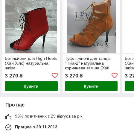
Ботільйони для High Heels
Туфлі жіночі для танців
Боті
(Хай Хілс) натуральна
"Ніка-2" натуральна
(Хай
шкіра
коричнева замша (Хай
шкір
Хілс)
3 270
3 270
3 2
₴
₴
Купити
Купити
Про нас
93% позитивних з 29 відгуків за рік
Працює з 20.11.2013