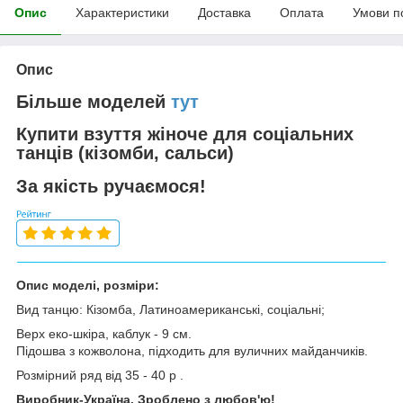
Опис
Характеристики
Доставка
Оплата
Умови п
Опис
Більше моделей
тут
Купити взуття жіноче для соціальних
танців (кізомби, сальси)
За якість
ручаємося
!
Опис моделі, розміри:
Вид танцю: Кізомба, Латиноамериканські, соціальні;
Верх еко-шкіра, каблук - 9 см.
Підошва з кожволона, підходить для вуличних майданчиків.
Розмірний ряд від 35 - 40 р .
Виробник-Україна. Зроблено з любов'ю!