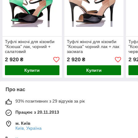
Туфлі жіночі для кізомби
Туфлі жіночі для кізомби
Туфл
"Ксюша" лак, чорний +
"Ксюша" чорний лак + лак
"Ксю
салатовий
засмага
чер
2 920
2 920
2 9
₴
₴
Купити
Купити
Про нас
93% позитивних з 29 відгуків за рік
Працює з 20.11.2013
м. Київ
Київ, Україна