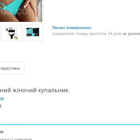
повернення товару протягом 14 днів
за домо
теристики
ний жіночий купальник.
ут
!
и:
инка у наявності.