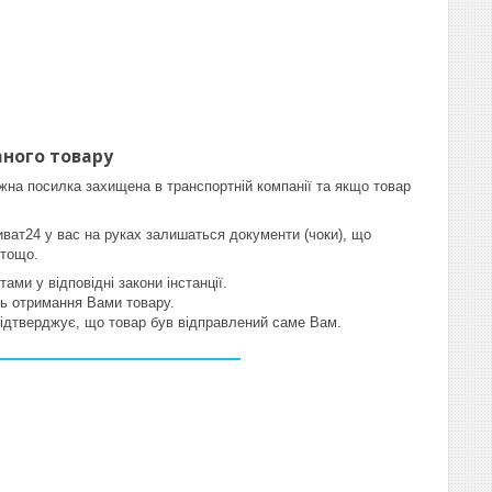
ного товару
жна посилка захищена в транспортній компанії та якщо товар
иват24 у вас на руках залишаться документи (чоки), що
 тощо.
ми у відповідні закони інстанції.
ть отримання Вами товару.
 підтверджує, що товар був відправлений саме Вам.