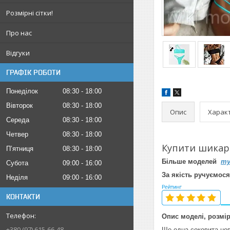
Розмірні сітки!
Про нас
Відгуки
ГРАФІК РОБОТИ
Понеділок
08:30
18:00
Вівторок
08:30
18:00
Опис
Харак
Середа
08:30
18:00
Четвер
08:30
18:00
Купити шикар
Пʼятниця
08:30
18:00
Більше моделей
т
Субота
09:00
16:00
За якість ручуємося
Неділя
09:00
16:00
КОНТАКТИ
Опис моделі, розмір
+380 (97) 615-66-48
Ще одна соковита нов