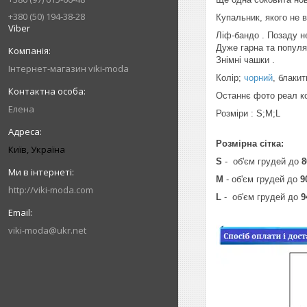
+380 (50) 194-38-28
Купальник, якого не в
Viber
Ліф-бандо . Позаду н
Дуже гарна та попул
Знімні чашки .
Інтернет-магазин viki-moda
Колір;
чорний
, блаки
Останнє фото реал ко
Елена
Розміри : S;M;L
Розмірна сітка:
Київ, Україна
S
- об'єм грудей до
8
M
- об'єм грудей до
9
http://viki-moda.com
L
- об'єм грудей до
9
viki-moda@ukr.net