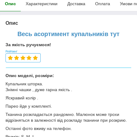
Опис
Характеристики
Доставка
Оплата
Умови п
Опис
Весь асортимент купальників тут
За якість ручуємося!
Опис моделі, розміри:
Купальник шторка.
Знімні чашки , дуже гарна якість .
Яскравий колір .
Парео йде у комплекті.
Тканина розкладається рандомно. Малюнок може трохи
відрізняться в залежності від розкладу тканини при розкрию.
Останні фото вживу на телефон.
Розмір: S, M, L