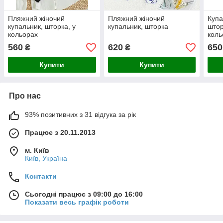
Пляжний жіночий
Пляжний жіночий
Купа
купальник, шторка, у
купальник, шторка
штор
кольорах
коль
560
620
650
₴
₴
Купити
Купити
Про нас
93% позитивних з 31 відгука за рік
Працює з 20.11.2013
м. Київ
Київ, Україна
Контакти
Сьогодні працює з 09:00 до 16:00
Показати весь графік роботи