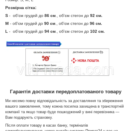
Розмірна сітка:
S
- об'єм грудей до
86 см
., об'єм стегон до
92 см.
M
- об'єм грудей до
90 см
., об'єм стегон до
96 см.
L
- об'єм грудей до
94 см
., об'єм стегон до
102 см.
Гарантія доставки передоплатованого товару
Ми несемо повну відповідальність за доставляння та збереження
вашого замовлення, тому кожна посилка захищена в транспортній
компанії та якщо товар буде пошкоджений у вині перевізника —
Вам подарують страховку.
Після оплати товару в касах банку, терміналів
самообслуговування, через онлайн систему Приват24 у вас на