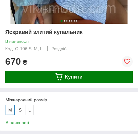
Яскравий злитий купальник
В наявності
Код: О-106 S, M, L.
Роздріб
670
₴
Купити
Міжнародний розмір
M
S
L
В наявності