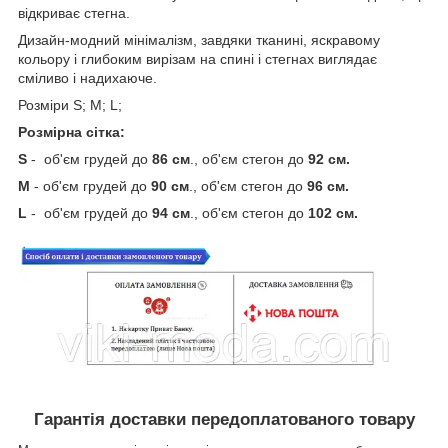
відкриває стегна.
Дизайн-модний мінімалізм, завдяки тканині, яскравому
кольору і глибоким вирізам на спині і стегнах виглядає
сміливо і надихаюче.
Розміри S; M; L;
Розмірна сітка:
S
- об'єм грудей до
86 см
., об'єм стегон до
92 см.
M
- об'єм грудей до
90 см
., об'єм стегон до
96 см.
L
- об'єм грудей до
94 см
., об'єм стегон до
102 см.
Гарантія доставки передоплатованого товару