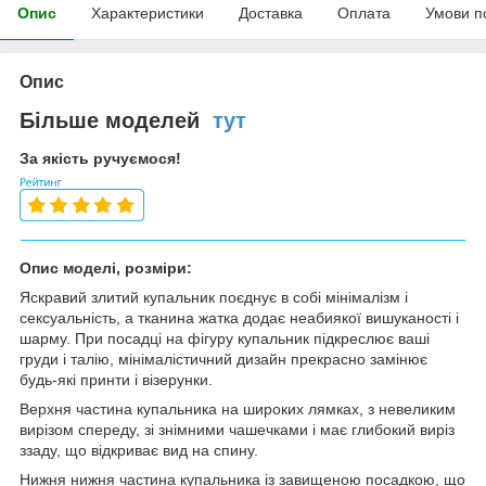
Опис
Характеристики
Доставка
Оплата
Умови п
Опис
Більше моделей
тут
За якість ручуємося!
Опис моделі, розміри:
Яскравий злитий купальник поєднує в собі мінімалізм і
сексуальність, а тканина жатка додає неабиякої вишуканості і
шарму. При посадці на фігуру купальник підкреслює ваші
груди і талію, мінімалістичний дизайн прекрасно замінює
будь-які принти і візерунки.
Верхня частина купальника на широких лямках, з невеликим
вирізом спереду, зі знімними чашечками і має глибокий виріз
ззаду, що відкриває вид на спину.
Нижня нижня частина купальника із завищеною посадкою, що