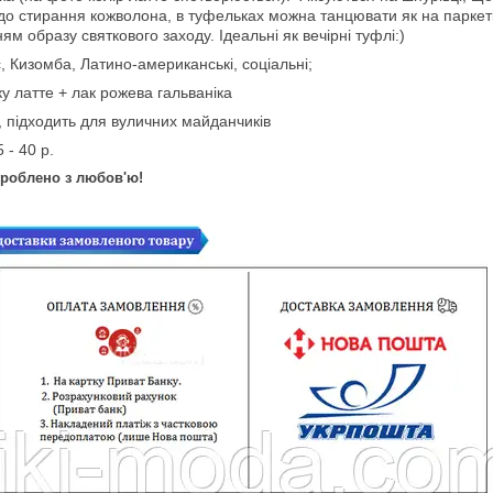
 до стирання кожволона, в туфельках можна танцювати як на паркеті,
 образу святкового заходу. Ідеальні як вечірні туфлі:)
, Кизомба, Латино-американські, соціальні;
ку латте + лак рожева гальваніка
, підходить для вуличних майданчиків
 - 40 р.
Зроблено з любов'ю!