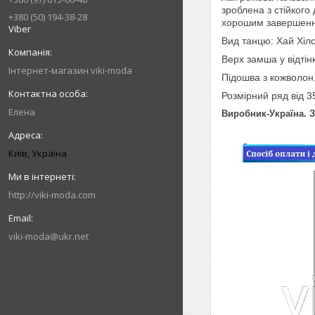
зроблена з стійкого
+380 (50) 194-38-28
хорошим завершенням
Viber
Вид танцю: Хай Хілс
Верх замша у відтін
Інтернет-магазин viki-moda
Підошва з кожволон
Розмірний ряд від 35
Елена
Виробник-Україна. 
Київ, Україна
http://viki-moda.com
viki-moda@ukr.net