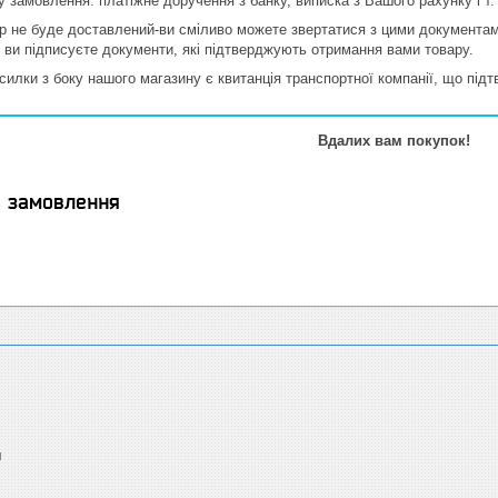
 замовлення: платіжне доручення з банку, виписка з Вашого рахунку і т. 
 не буде доставлений-ви сміливо можете звертатися з цими документами
ї ви підписуєте документи, які підтверджують отримання вами товару.
силки з боку нашого магазину є квитанція транспортної компанії, що під
Вдалих вам покупок!
я замовлення
я