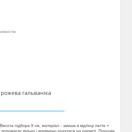
вленістю
 рожева гальваніка
 Висота підбора 9 см, матеріал - замша в відтінці латте +
 допомагає вільно і впевнено рухатися на паркеті. Підошва