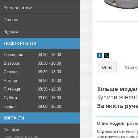
Розмірні сітки!
Про нас
Відгуки
ГРАФІК РОБОТИ
Понеділок
08:30
18:00
Вівторок
08:30
18:00
Опис
Харак
Середа
08:30
18:00
Четвер
08:30
18:00
Більше моде
Пʼятниця
08:30
18:00
Купити жіночі
Субота
09:00
16:00
За якість руч
Неділя
09:00
16:00
КОНТАКТИ
Опис моделі, розм
Стримані і стильні т
лак рожева гальвані
+380 (97) 615-66-48