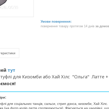
повернення товару протягом 14 днів
за домо
теристики
лей
тут
 туфлі для Кизомби або Хай Хілс "Ольга" Латте +
аємося!
іри:
уфлі для соціальних танців, сальси, стрип дэнса, кизомби, Хай Хілс.
ка (на фото колір латте спотворюється). Фіксуються на шнурівці, що