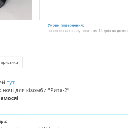
повернення товару протягом 14 днів
за домо
теристики
лей
тут
іночі для кізомби "Рита-2"
аємося!
іри: