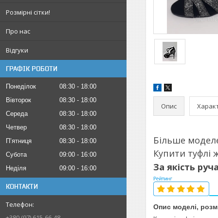
Розмірні сітки!
Про нас
Відгуки
ГРАФІК РОБОТИ
Понеділок
08:30
18:00
Вівторок
08:30
18:00
Опис
Харак
Середа
08:30
18:00
Четвер
08:30
18:00
Більше моде
Пʼятниця
08:30
18:00
Купити туфлі ж
Субота
09:00
16:00
За якість руч
Неділя
09:00
16:00
КОНТАКТИ
Опис моделі, розм
+380 (97) 615-66-48