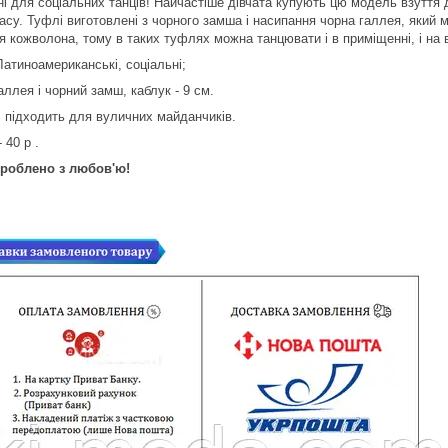
і для соціальних танців! Найчастіше дівчата купують цю модель взуття д
асу. Туфлі виготовлені з чорного замша і насипання чорна галлея, який 
ня кожволона, тому в таких туфлях можна танцювати і в приміщенні, і на 
Латиноамериканські, соціальні;
ллея і чорний замш, каблук - 9 см.
 підходить для вуличних майданчиків.
 40 р .
Зроблено з любов'ю!