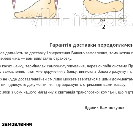
Гарантія доставки передоплачен
овідальність за доставку і збереження Вашого замовлення, тому кожна п
еревізника ― вам виплатять страховку.
в касах банку, терміналах самообслуговування, через онлайн систему Пр
 замовлення: платіжне доручення з банку, виписка з Вашого рахунку і т. 
 не буде доставлений-ви сміливо можете звертатися з цими документами
ї ви підписуєте документи, які підтверджують отримання вами товару.
силки з боку нашого магазину є квитанція транспортної компанії, що під
Вдалих Вам покупок!
я замовлення