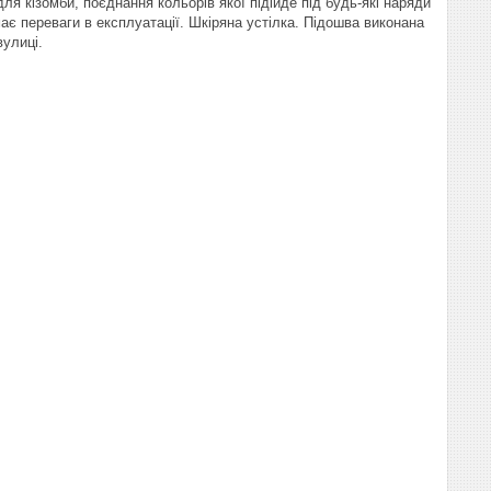
ля кізомби, поєднання кольорів якої підійде під будь-які наряди
має переваги в експлуатації. Шкіряна устілка. Підошва виконана
вулиці.