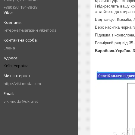
Красиві туфлі створен
і підкреслить вашу кр
+380 (50) 194-38-28
зі стійкого до стиран
Viber
Вид танцю: Кізомба, 
Верх насипка чорна га
Інтернет-магазин viki-moda
Підошва з кожволона,
Розмірний ряд від 35 -
Елена
Виробник-Україна. 
Київ, Україна
http://viki-moda.com
viki-moda@ukr.net